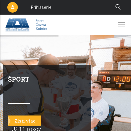
Skočiť
Prihlásenie
Používateľské
na
menu
hlavný
obsah
ŠPORT
Zisti viac
Už 11 rokov