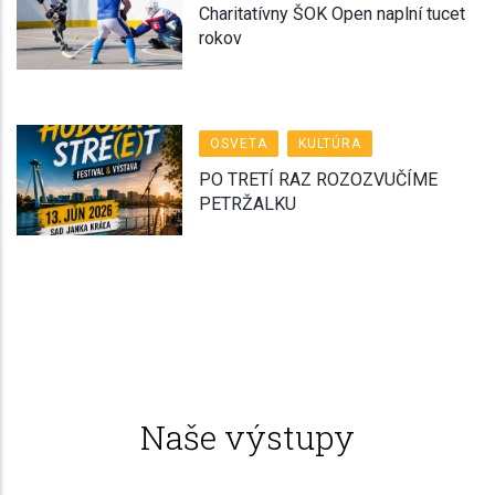
Charitatívny ŠOK Open naplní tucet
rokov
OSVETA
KULTÚRA
PO TRETÍ RAZ ROZOZVUČÍME
PETRŽALKU
Naše výstupy