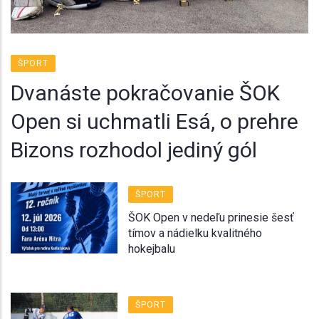
ŠPORT
Dvanáste pokračovanie ŠOK
Open si uchmatli Esá, o prehre
Bizons rozhodol jediný gól
ŠPORT
ŠOK Open v nedeľu prinesie šesť
tímov a nádielku kvalitného
hokejbalu
ŠPORT