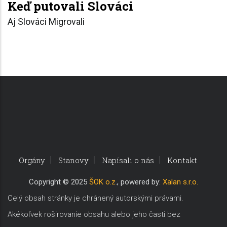
Keď putovali Slováci
Aj Slováci Migrovali
Orgány
Stanovy
Napísali o nás
Kontakt
Copyri
ght © 2025
ŠOK o.z
., powered by:
Xalan s.r.o.
Celý obsah stránky je chránený autorskými právami.
Akékoľvek roširovanie obsahu alebo jeho časti bez