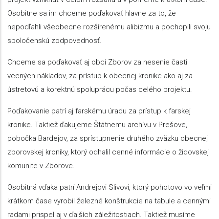
Osobitne sa im chceme poďakovať hlavne za to, že
nepodľahli všeobecne rozšírenému alibizmu a pochopili svoju
spoločenskú zodpovednosť.
Chceme sa poďakovať aj obci Zborov za nesenie časti
vecných nákladov, za prístup k obecnej kronike ako aj za
ústretovú a korektnú spoluprácu počas celého projektu.
Poďakovanie patrí aj farskému úradu za prístup k farskej
kronike. Taktiež ďakujeme Štátnemu archívu v Prešove,
pobočka Bardejov, za sprístupnenie druhého zväzku obecnej
zborovskej kroniky, ktorý odhalil cenné informácie o židovskej
komunite v Zborove.
Osobitná vďaka patrí Andrejovi Slivovi, ktorý pohotovo vo veľmi
krátkom čase vyrobil železné konštrukcie na tabule a cennými
radami prispel aj v ďalších záležitostiach. Taktiež musíme