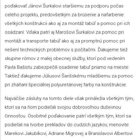
poďakovať Jánovi Šurkalovi staršiemu za podporu počas
celého projektu, predovšetkým za brúsenie a nafarbenie
všetkých konštrukcii ako aj za montáž tabúľ a pomoc pri ich
osádzaní. Vďaka patrí aj Marošovi Šurkalovi za pomoc pri
montáži a transporte tabúľ ako aj za promptnú pomoc pri
riešení technických problémov s počítačmi. Ďakujeme tiež
skupine rómov z malej obecnej služby, ktorí pod vedením
Pavla Bašistu zabezpečili osadenie tabuľ priamo na mieste.
Taktiež ďakujeme Júliusovi Šarišskému mladšiemu za pomoc
pri zháňaní špeciálnej polyuretánovej farby na konštrukcie.
Najväčšie zásluhy na tomto diele však prináležia všetkým tým,
ktorí sa na ňom podieľali svojou dobrovoľnou duševnou
činnosťou. Osobitné poďakovanie patrí všetkým tým, ktorí sa
podieľali na tvorbe prekladov do cudzích jazykov, menovite
Marekovi Jakubíkovi, Adriane Migrovej a Branislavovi Albertovi