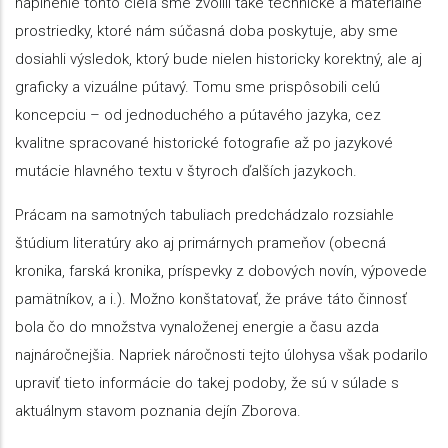
naplnenie tohto cieľa sme zvolili také technické a materiálne
prostriedky, ktoré nám súčasná doba poskytuje, aby sme
dosiahli výsledok, ktorý bude nielen historicky korektný, ale aj
graficky a vizuálne pútavý. Tomu sme prispôsobili celú
koncepciu – od jednoduchého a pútavého jazyka, cez
kvalitne spracované historické fotografie až po jazykové
mutácie hlavného textu v štyroch ďalších jazykoch.
Prácam na samotných tabuliach predchádzalo rozsiahle
štúdium literatúry ako aj primárnych prameňov (obecná
kronika, farská kronika, príspevky z dobových novín, výpovede
pamätníkov, a i.). Možno konštatovať, že práve táto činnosť
bola čo do množstva vynaloženej energie a času azda
najnáročnejšia. Napriek náročnosti tejto úlohysa však podarilo
upraviť tieto informácie do takej podoby, že sú v súlade s
aktuálnym stavom poznania dejín Zborova.