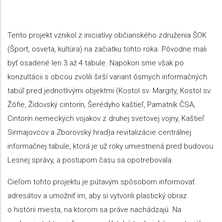
Tento projekt vznikol z iniciatívy občianského združenia ŠOK
(Šport, osveta, kultúra) na začiatku tohto roka. Pôvodne mali
byť osadené len 3 až 4 tabule. Napokon sme však po
konzultácii s obcou zvolili širší variant ôsmych informačných
tabúľ pred jednotlivými objektmi (Kostol sv. Margity, Kostol sv.
Žófie, Židovský cintorín, Šerédyho kaštieľ, Pamätník ČSA,
Cintorín nemeckých vojakov z druhej svetovej vojny, Kaštieľ
Sirmajovcov a Zborovský hrad)a revitalizácie centrálnej
informačnej tabule, ktorá je už roky umiestnená pred budovou
Lesnej správy, a postupom času sa opotrebovala.
Cieľom tohto projektu je pútavým spôsobom informovať
adresátov a umožniť im, aby si vytvorili plastický obraz
o histórii miesta, na ktorom sa práve nachádzajú. Na