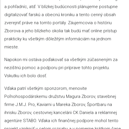
a pohľadníc, atď. V blízkej budúcnosti plánujeme postupne
digitalizovať farskú a obecnú kroniku a tento cenný obsah
zverejniť práve na tomto portály. Záujemcovia o históriu
Zborova a jeho blízkeho okolia tak budú mať online prístup
prakticky ku všetkým dôležitým informáciám na jednom
mieste.
Napokon mi ostáva poďakovať sa všetkým zúčasneným za
nezištnú pomoc a podporu pri príprave tohto projektu.
Vskutku ich bolo dosť.
Vďaka patrí všetkým sponzorom, menovite
Poľnohospodárskemu družstvu Magura Zborov, stavebnej
firme J.M.J. Pro, Kaviarni u Mareka Zborov, Športbaru na
ihrisku Zborov, cestovnej kancelárii CK Daniela a reklamnej
agentúre STABO. Vďaka ich finančnej podpore mohol tento
projekt vzniknúť v celom rozsahu a v pomerne krátkom čase.