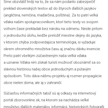
Sme obzvlášť hrdý na to, že sa nám podarilo zabezpečiť
preklad slovenských textov až do štyroch ďalších jazykov
(angličtina, nemčina, maďarčina, poľština). Za to patrí veľká
vďaka našim spolupracovníkom, ktorí tieto texty vo svojom
voľnom čase prekladali bez nároku na odmenu. Neide pritom
o jednoduchú úlohu, keďže preložiť miestne dejiny do jazyka,
v ktorom chýba zodpovedajúca terminológia, si vyžaduje
okrem ohromného množstva času aj značnu dávku invencie.
Preto patrí všetkým zúčastneným naša veľká vďaka
a uznanie.Vďaka nim získali turisti možnosť oboznámiť sa so
slávnou históriou našej obce jednoduchým a pútavým
spôsobom. Toto dáva nášmu projektu aj rozmer propagácie
obce nielen doma, ale aj v zahraničí.
Súčasťou informačných tabúľ sú aj odkazy na internetový
portál zborovonline.sk, na ktorom sa nachádza veľké
množstvo ďalších materiálov, informácii, historických fotografii