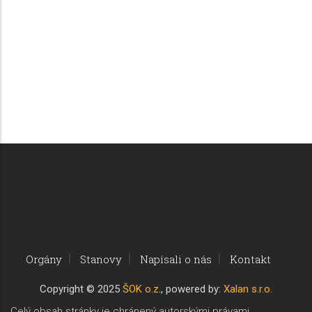
Orgány
Stanovy
Napísali o nás
Kontakt
Copyri
ght © 2025
ŠOK o.z
., powered by:
Xalan s.r.o.
Celý obsah stránky je chránený autorskými právami.