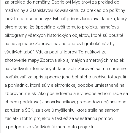
za preklad do nemčiny, Gabrielovi Mydlárovi za preklad do
maďarčiny a Stanislavovi Kowalskému za preklad do poľštiny.
Tiež treba osobitne vyzdvihnúť prínos Jaroslava Janeka, ktorý
okrem toho, že špeciálne kvôli tomuto projektu namaľoval
piktogramy všetkých historických objektov, ktoré sú použité
na novej mape Zborova, naviac pripravil grafické návrhy
všetkých tabúľ. Vďaka patrí aj Igorovi Tomaškovi, za
zhotovenie mapy Zborova ako aj malých smerových mapiek
na všetkých informačných tabuliach. Zároveň sa mu chceme
poďakovať, za sprístupnenie jeho bohatého archívu fotografii
a pohľadníc, ktoré sú v elektronickej podobe umiestnené na
zborovonline.sk. Ako poslednému ale v neposlednom rade sa
chcem poďakovať Jánovi Ivančíkovi, predsedovi občianskeho
združenia ŠOK, za skvelú myšlienku, ktorá stála na samom
začiatku tohto projektu a taktiež za všestrannú pomoc
a podporu vo všetkých fázach tohto projektu.