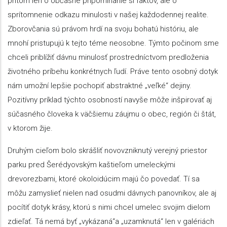
pritom len o občasné pripomínanie si faktov, ale o
sprítomnenie odkazu minulosti v našej každodennej realite.
Zborovčania sú právom hrdí na svoju bohatú históriu, ale
mnohí pristupujú k tejto téme neosobne. Týmto počinom sme
chceli priblížiť dávnu minulosť prostredníctvom predloženia
životného príbehu konkrétnych ľudí. Práve tento osobný dotyk
nám umožní lepšie pochopiť abstraktné „veľké“ dejiny.
Pozitívny príklad týchto osobností navyše môže inšpirovať aj
súčasného človeka k väčšiemu záujmu o obec, región či štát,
v ktorom žije.
Druhým cieľom bolo skrášliť novovzniknutý verejný priestor
parku pred Šerédyovským kaštieľom umeleckými
drevorezbami, ktoré okoloidúcim majú čo povedať. Tí sa
môžu zamyslieť nielen nad osudmi dávnych panovníkov, ale aj
pocítiť dotyk krásy, ktorú s nimi chcel umelec svojim dielom
zdieľať. Tá nemá byť „vykázaná“a „uzamknutá“ len v galériách