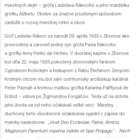
miestnych dejín – grófa Ladislava Rákociho a jeho manželku
grófku Alžbetu. Obidve sa značne pozitívnym spôsobom
zaslúžili o rozvoj miestnej cirkvi a obce.
Gróf Ladislav Rákoci sa narodil 29. apríla 1633 v Zborove ako
prvorodený a zároveň jediný syn grófa Pavla Rákociho
a grófky Anny Petkö de Hettes. V dvorskej kaplne v Zborove
bol dňa 22. mája 1633 pokrstený zborovským farárom
Cypriánom Košickým a biskupom z Rábu Štefanom Zenycim.
Krstným otcom mu bol sám ostrihomský arcibiskup kardinál
Peter Páznáň a krstnou matkou grófka Katarína Palffyová de
Erdöd – vdova po Žigmundovi Forgáčovi. Teda už na ústvite
jeho života sa od neho očakávali veľké veci. Miestny
duchovný tieto všeobecné očakávania vyjadril v zápise do
matriky nasledovne:
„Vivat Deo Ecclesiae, Patrie, Amicio,
Magnorum Parentum maxima Indolis et Spei Propago.“ - Nech