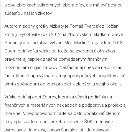
alebo zbierkach súkromných zberateľov, ale má byť pevnou
súčasťou našich životov.
Autorom sochy grófky Alžbety je Tomáš Tvardzík z Kožian,
ktorý ju vyhotovil v roku 2012 na Zborovskom sladkom dreve.
Sochu grófa Ladislava vytvoril Mgr. Martin Grega v lete 2013.
Obom patrí veľká vďaka za to, že sa zverenej úlohy zhostili
bravúrne aj napriek značne obmedzeným finančným
možnostiam organizátorov. Našťastie aj dnes sa nájdu mladí
ľudia, ktorí chápu význam verejnoprospešných projektov a sú
týmto spôsobom ochotní prispieť k zlepšeniu svojho okolia.
Vďaka patrí aj obci Zborov, ktorá sa sčasti podiaľala na
finančných a materiálnych nákladoch a podporovala projekt aj
morálne. V nepospednom rade sa patrí poďakovať členom
a sympatizantom občianskeho združnie ŠOK, menovite
Jaroslavovi Janekovi, Jánovi Šurkalovi st., Jaroslavovi