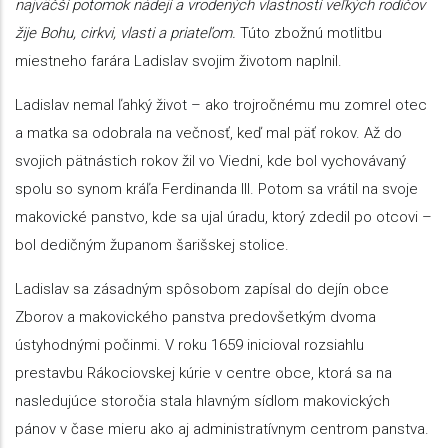
najväčší potomok nádejí a vrodených vlastností veľkých rodičov
žije Bohu, cirkvi, vlasti a priateľom.
Túto zbožnú motlitbu
miestneho farára Ladislav svojim životom naplnil.
Ladislav nemal ľahký život – ako trojročnému mu zomrel otec
a matka sa odobrala na večnosť, keď mal päť rokov. Až do
svojich pätnástich rokov žil vo Viedni, kde bol vychovávaný
spolu so synom kráľa Ferdinanda III. Potom sa vrátil na svoje
makovické panstvo, kde sa ujal úradu, ktorý zdedil po otcovi –
bol dedičným županom šarišskej stolice.
Ladislav sa zásadným spôsobom zapísal do dejín obce
Zborov a makovického panstva predovšetkým dvoma
ústyhodnými počinmi. V roku 1659 inicioval rozsiahlu
prestavbu Rákociovskej kúrie v centre obce, ktorá sa na
nasledujúce storočia stala hlavným sídlom makovických
pánov v čase mieru ako aj administratívnym centrom panstva.