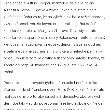
vzdelanosti a kultúry. Svojmu manželovi dala dve dcéry –
Alžbetu a Borbalu. Grófka Alžbeta Rákociová staršia dala
z vďačnosti Bohu za to, že sa vyliečila z dlhej a ťažkej choroby
vyzdobiť pôsobivou štukovou ornamentikou južnú bočnú
kaplnku v kostole sv. Margity v Zborove. Odvtedy sa táto
kaplnka volala aj oratórium rodiny Rákociovej. Tento umelecký
klenot sa nám zachoval v nepoškodenom stave až dodnes
a patrí medzi najvzácnejšie historické a umelecké pamiatky
obce. Bohužiaľ zdravie grófky Alžbety bolo natoľko krehké, že
zomrela v rozpuku mladosti dňa 12. augusta 1663 ako 34-
ročná.
Podnetov na zhotovenie týchto sôch bolo hneď niekoľko.
V prvom rade občianskemu združeniu ŠOK, ktoré túto aktivitu
realizovalo, išlo o to, aby sa bohaté dedičstvo zborovských
dejín dostalo viac do povedomia miestnych občanov. Neide