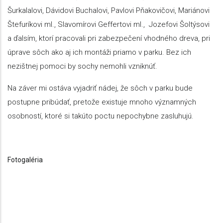
Šurkalalovi, Dávidovi Buchalovi, Pavlovi Pňakovičovi, Mariánovi
Štefuríkovi ml., Slavomírovi Geffertovi ml., Jozefovi Šoltýsovi
a ďalsím, ktorí pracovali pri zabezpečení vhodného dreva, pri
úprave sôch ako aj ich montáži priamo v parku. Bez ich
nezištnej pomoci by sochy nemohli vzniknúť.
Na záver mi ostáva vyjadriť nádej, že sôch v parku bude
postupne pribúdať, pretože existuje mnoho významných
osobností, ktoré si takúto poctu nepochybne zasluhujú.
Fotogaléria