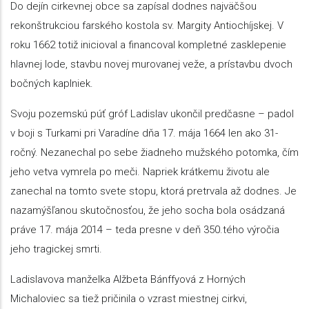
Do dejín cirkevnej obce sa zapísal dodnes najväčšou
rekonštrukciou farského kostola sv. Margity Antiochíjskej. V
roku 1662 totiž inicioval a financoval kompletné zasklepenie
hlavnej lode, stavbu novej murovanej veže, a prístavbu dvoch
bočných kaplniek.
Svoju pozemskú púť gróf Ladislav ukončil predčasne – padol
v boji s Turkami pri Varadíne dňa 17. mája 1664 len ako 31-
ročný. Nezanechal po sebe žiadneho mužského potomka, čím
jeho vetva vymrela po meči. Napriek krátkemu životu ale
zanechal na tomto svete stopu, ktorá pretrvala až dodnes. Je
nazamýšľanou skutočnosťou, že jeho socha bola osádzaná
práve 17. mája 2014 – teda presne v deň 350.tého výročia
jeho tragickej smrti.
Ladislavova manželka Alžbeta Bánffyová z Horných
Michaloviec sa tiež pričinila o vzrast miestnej cirkvi,