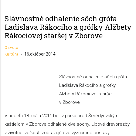
Slávnostné odhalenie sôch grófa
Ladislava Rákociho a grófky Alžbety
Rákociovej staršej v Zborove
Osveta
16.október 2014
Kultúra
-
Slávnostné odhalenie sôch grófa
Ladislava Rákociho a grófky
Alžbety Rákociovej staršej
v Zborove
V nedeľu 18. mája 2014 boli v parku pred Šerédyovským
kaštieľom v Zborove odhalené dve sochy. Lipové drevorezby
v životnej veľkosti zobrazujú dve významné postavy