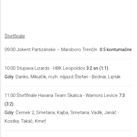
Štvrťfinále
09:00 Jokerit Partizánske – Marsboro Trenčín
0:5 kontumačne
10:00 Stupava Lizards - HBK Leopoldov
3:2 sn (1:1)
Góly
: Danko, Mikulčík, rozh. nájazd Štefan - Bednár, Lipták
11:00 Štvrťfinále Havana Team Skalica - Warriors Levice
7:3
(3:2)
Góly
: Černek 2, Smetana, Kajba, Smetana, Vadík, Janáč -
Kostka, Takáč, Kmeť