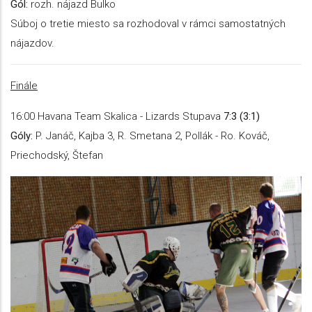
Gól:
rozh. nájazd Bulko
Súboj o tretie miesto sa rozhodoval v rámci samostatných
nájazdov.
Finále
16:00 Havana Team Skalica - Lizards Stupava
7:3 (3:1)
Góly:
P. Janáč, Kajba 3, R. Smetana 2, Pollák - Ro. Kováč,
Priechodský, Štefan