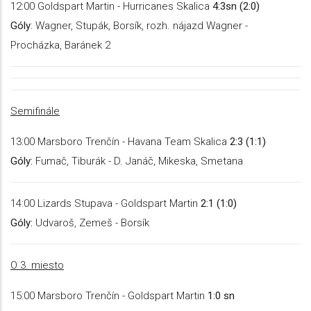
12:00 Goldspart Martin - Hurricanes Skalica
4:3sn
(2:0)
Góly
: Wagner, Stupák, Borsík, rozh. nájazd Wagner -
Procházka, Baránek 2
Semifinále
13:00 Marsboro Trenčín - Havana Team Skalica
2:3 (1:1)
Góly:
Fumač, Tiburák - D. Janáč, Mikeska, Smetana
14:00 Lizards Stupava - Goldspart Martin
2:1 (1:0)
Góly:
Udvaroš, Zemeš - Borsík
O 3. miesto
15:00 Marsboro Trenčín - Goldspart Martin
1:0 sn