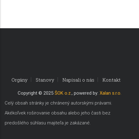
Orgány
Stanovy
Napísali o nás
Kontakt
Copyri
ght © 2025
ŠOK o.z
., powered by:
Xalan s.r.o.
Celý obsah stránky je chránený autorskými právami.
Akékoľvek roširovanie obsahu alebo jeho časti bez
predošlého súhlasu majiteľa je zakázané.